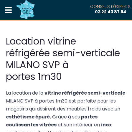
CONSEILS D'EXPERTS
03 22 43 87 94
Location vitrine
réfrigérée semi-verticale
MILANO SVP à
portes 1m30
La location de la
vitrine réfrigérée semi-verticale
MILANO SVP à portes 1m30 est parfaite pour les
magasins qui désirent des meubles froids avec un
esthétisme épuré.
Grâce à ses
portes
coulissantes vitrées
et son intérieur en
inox