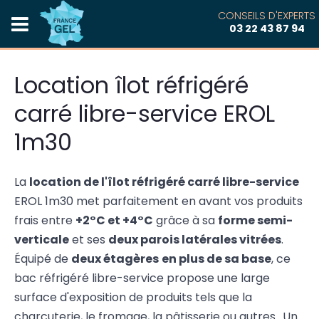
CONSEILS D'EXPERTS
03 22 43 87 94
Location îlot réfrigéré
carré libre-service EROL
1m30
La
location de l'îlot réfrigéré carré libre-service
EROL 1m30 met parfaitement en avant vos produits
frais entre
+2°C et +4°C
grâce à sa
forme semi-
verticale
et ses
deux parois latérales vitrées
.
Équipé de
deux étagères
en plus de sa base
, ce
bac réfrigéré libre-service propose une large
surface d'exposition de produits tels que la
charcuterie, le fromage, la pâtisserie ou autres.. Un