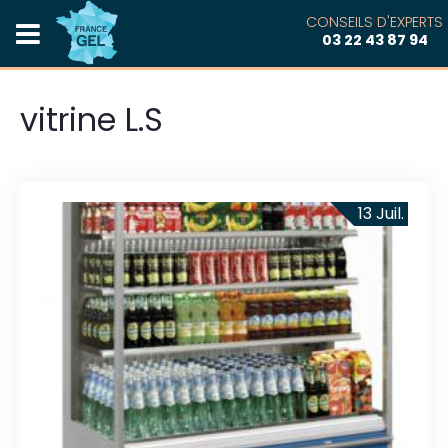
CONSEILS D'EXPERTS
03 22 43 87 94
vitrine L.S
13
Juil.